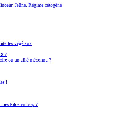
mite les végétaux
18 ?
oire ou un allié méconnu ?
es !
e mes kilos en trop ?