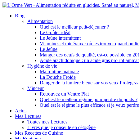
Blog
Alimentation
Quel est le meilleur petit-déjeuner ?
Le Goûter idéal
Le Jeûne intermittent
Vitamines et minéraux : où les trouver quand on li
Le Jeûne
Manger des oeufs de qualité, est-ce possible en 20
Acide arachidonique : un acide gras pro-inflammat
Hygiène de vie
Ma routine matinale
La Douche Froide
Danger de la lumière bleue sur vos yeux Protégez-l
Minceur
Retrouvez un Ventre Plat
Quel est le meilleur régime pour perdre du poids ?
Quel est le régime le plus efficace si je veux perdr
Actus
Mes Lectures
Toutes mes Lectures
Livres que je conseille en cétogène
Mes Recettes de Cuisine
Ma Boutique