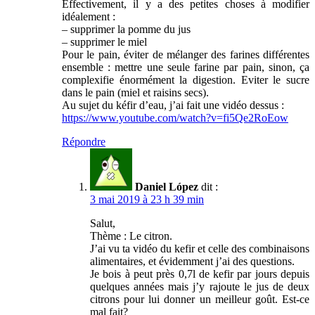
Effectivement, il y a des petites choses à modifier
idéalement :
– supprimer la pomme du jus
– supprimer le miel
Pour le pain, éviter de mélanger des farines différentes
ensemble : mettre une seule farine par pain, sinon, ça
complexifie énormément la digestion. Eviter le sucre
dans le pain (miel et raisins secs).
Au sujet du kéfir d’eau, j’ai fait une vidéo dessus :
https://www.youtube.com/watch?v=fi5Qe2RoEow
Répondre
Daniel López
dit :
3 mai 2019 à 23 h 39 min
Salut,
Thème : Le citron.
J’ai vu ta vidéo du kefir et celle des combinaisons
alimentaires, et évidemment j’ai des questions.
Je bois à peut près 0,7l de kefir par jours depuis
quelques années mais j’y rajoute le jus de deux
citrons pour lui donner un meilleur goût. Est-ce
mal fait?