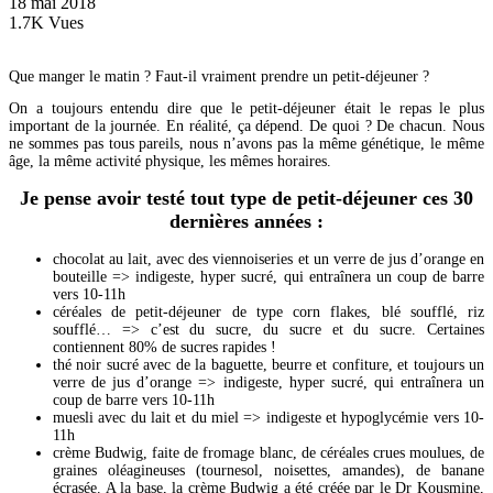
18 mai 2018
1.7K Vues
Que manger le matin ? Faut-il vraiment prendre un petit-déjeuner ?
On a toujours entendu dire que le petit-déjeuner était le repas le plus
important de la journée. En réalité, ça dépend. De quoi ? De chacun. Nous
ne sommes pas tous pareils, nous n’avons pas la même génétique, le même
âge, la même activité physique, les mêmes horaires.
Je pense avoir testé tout type de petit-déjeuner ces 30
dernières années :
chocolat au lait, avec des viennoiseries et un verre de jus d’orange en
bouteille => indigeste, hyper sucré, qui entraînera un coup de barre
vers 10-11h
céréales de petit-déjeuner de type corn flakes, blé soufflé, riz
soufflé… => c’est du sucre, du sucre et du sucre. Certaines
contiennent 80% de sucres rapides !
thé noir sucré avec de la baguette, beurre et confiture, et toujours un
verre de jus d’orange => indigeste, hyper sucré, qui entraînera un
coup de barre vers 10-11h
muesli avec du lait et du miel => indigeste et hypoglycémie vers 10-
11h
crème Budwig, faite de fromage blanc, de céréales crues moulues, de
graines oléagineuses (tournesol, noisettes, amandes), de banane
écrasée. A la base, la crème Budwig a été créée par le Dr Kousmine,