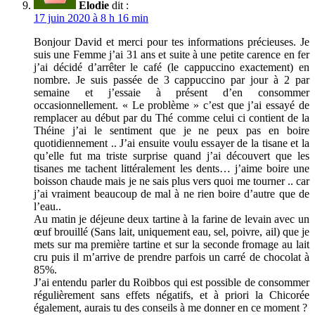
Elodie
dit :
17 juin 2020 à 8 h 16 min
Bonjour David et merci pour tes informations précieuses. Je
suis une Femme j’ai 31 ans et suite à une petite carence en fer
j’ai décidé d’arrêter le café (le cappuccino exactement) en
nombre. Je suis passée de 3 cappuccino par jour à 2 par
semaine et j’essaie à présent d’en consommer
occasionnellement. « Le problème » c’est que j’ai essayé de
remplacer au début par du Thé comme celui ci contient de la
Théine j’ai le sentiment que je ne peux pas en boire
quotidiennement .. J’ai ensuite voulu essayer de la tisane et la
qu’elle fut ma triste surprise quand j’ai découvert que les
tisanes me tachent littéralement les dents… j’aime boire une
boisson chaude mais je ne sais plus vers quoi me tourner .. car
j’ai vraiment beaucoup de mal à ne rien boire d’autre que de
l’eau..
Au matin je déjeune deux tartine à la farine de levain avec un
œuf brouillé (Sans lait, uniquement eau, sel, poivre, ail) que je
mets sur ma première tartine et sur la seconde fromage au lait
cru puis il m’arrive de prendre parfois un carré de chocolat à
85%.
J’ai entendu parler du Roibbos qui est possible de consommer
régulièrement sans effets négatifs, et à priori la Chicorée
également, aurais tu des conseils à me donner en ce moment ?