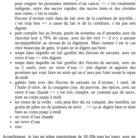
pour soigner les personnes atteintes d’un cancer. => c’est totalement
indigeste, entre des sucres rapides, des sucres lents et des céréales
non cuites, c’est la totale.
flocons d’avoine cuits dans du lait avec de la confiture de myrtille ;
c’est trop bon => à cause du lait et de la confiture, c’est pas très
digeste
pain complet bio au levain, purée de noisettes ou d’amandes avec du
chocolat noir à 70% de cacao, avec du thé vert => il n’y a aucune
incompatibilité au niveau de la digestion. Mais comme c’est le cas
chez beaucoup de gens, le pain ne se digère pas bien.
soupe dans laquelle on fait gonfler des flocons de sarrasin, avec un
verre d’eau => très digeste
soupe dans laquelle on fait gonfler des flocons de sarrasin, avec un
ou 2 oeufs, avec un verre d’eau => très digeste et apporte des
protéines qui vont faire en sorte qu’on n’aura pas faim avant le repas
de midi
galette faite avec des flocons de sarrasin ou d’avoine, 1 oeuf, de
l’huile d’olive, de la courgette crue, du poivron, des épices, avec un
verre d’eau chaude => c’est très complet, ne contient pas de sucre,
tient au corps jusqu’à midi
les restes de la veille : cela peut être du riz complet, des lentilles, un
gratin de pâtes ou de pommes de terre… => ça se digère bien et tient
bien au corps jusqu’à midi
un verre d’eau chaude
un verre d’eau
rien
Actuellement, je fais un jeûne intermittent de 18-20h tous les jours, avec un