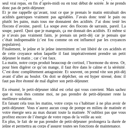
seul vrai repas, en fin d’après-midi ou en tout début de soirée. Je ne prends
donc pas de petit-déjeuner.
Et je me rappelle qu’avant, tout ce que je prenais le matin entraînait des
acidités gastriques vraiment pas agréables. J’avais donc testé le pain ou
plutôt les pains, mais tous me donnaient des acidités. J’ai donc testé les
flocons d’avoine, pareil. La soupe avec des flocons de sarrasin, pareil. La
soupe, pareil. Quoi que je mangeais, ça me donnait des acidités. Et même si
je n’avais pas vraiment faim, je prenais un petit-déj car je pensais que
c’était indispensable (c’est fou comme on est influencé par les croyances
populaires).
Finalement, le jeûne et le jeûne intermittent m’ont libéré de ces acidités et
de cette croyance selon laquelle il faut impérativement prendre un petit
déjeuner le matin ; car c’est faux.
La matin, notre corps produit beaucoup de cortisol, l’hormone du stress. Or,
pour bien digérer ce qu’on mange, il faut être dans le calme et la sérénité.
C’est donc complètement antagoniste. Et souvent, on prend vite son ptit-déj
avant d’aller au boulot. On doit se dépêcher, on est hyper stressé, donc il
faut pas être étonné de mal digérer son petit-déjeuner.
En résumé, le petit-déjeuner idéal est celui qui vous convient. Mais sachez
que si vous êtes comme moi, ne pas prendre de petit-déjeuner reste la
meilleure solution.
En faisant cela tous les matins, votre corps va s’habituer à ne plus avoir de
petit-déjeuner. Vous n’aurez aucun coup de pompe en milieu de matinée et
votre énergie sera au max durant toute la matinée. N’oubliez pas que vous
profitez encore de l’énergie de votre repas de la veille au soir.
En plus, le fait de ne pas prendre de petit-déjeuner prolongera la durée de
jeûne et permettra au corps d’assurer toutes ses fonctions de maintenance.