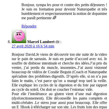
Bonjour, sympa les pour et contre des petits déjeuners !
Je suis en formation pour devenir Naturopathe et très
humblement et respectueusement la notion de dopamine
me paraît pertinente 🌈
Répondre
Marcel Lambert
dit :
27 avril 2020 à 16 h 54 min
Bonjour David.Je viens de découvrir ton site suite de la video
sur le pain de sarrasin. Je suis en partie d’accord avec toi. Je
souffre de disbiose intestinale et cherche des idées.J’ai pris du
ventre, j’ai perdu du muscle, insomnies..J’ai aussi visionné
beaucoup de vidéos de Coralie Beguin (Coach et Naturopathe
spécialiste des problèmes digestifs. D’après elle, si on n’a pas
faim le matin, c’est parce qu’on a mangé trop tard la veille.
Elle explique les cycles de la digestion et du foie par rapport
au cycle du soleil. On doit se coucher l’estomac vide.
Pour elle l’intolérance au gluten vient d’une mal digestion
(dysfonctionnement). Elle déconseille les pains complets et
multi-céréales .Le stress joue aussi pour beaucoup. Elle offre
un E !Book à télécharger sur son site. Les fruits loin des repas