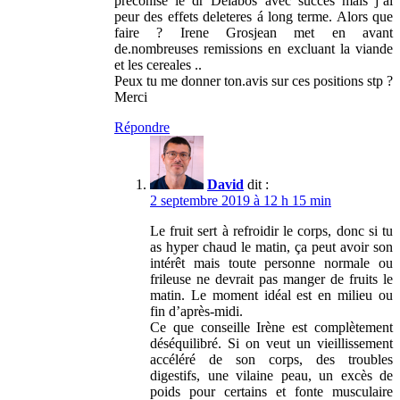
preconise le dr Delabos avec succes mais j’ai
peur des effets deleteres á long terme. Alors que
faire ? Irene Grosjean met en avant
de.nombreuses remissions en excluant la viande
et les cereales ..
Peux tu me donner ton.avis sur ces positions stp ?
Merci
Répondre
David
dit :
2 septembre 2019 à 12 h 15 min
Le fruit sert à refroidir le corps, donc si tu
as hyper chaud le matin, ça peut avoir son
intérêt mais toute personne normale ou
frileuse ne devrait pas manger de fruits le
matin. Le moment idéal est en milieu ou
fin d’après-midi.
Ce que conseille Irène est complètement
déséquilibré. Si on veut un vieillissement
accéléré de son corps, des troubles
digestifs, une vilaine peau, un excès de
poids pour certains et fonte musculaire