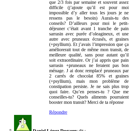
que 2/3 fois par semaine et souvent assez
difficile (j’ajoute qu’il est pour moi
impossible d’y aller tous les jours je ne
ressens pas le besoin) Aurais-tu des
conseils? D’ailleurs pour moi le petit-
déjeuner c’était avant 1 tranche de pain
sarrasin avec purée d’oleagineux, et une
autre avec pruneaux écrasés, et graines
(+psyllium). Et j’avais l’impression que ça
améliorerait tout de même mon transit, de
meilleure qualité, sans pour autant qu’il
soit extraordinaire. Or j’ai appris que pain
sarrasin +pruneaux ne feraient pas bon
ménage. J ai donc remplacé pruneaux par
2 carrés de chocolat 85% et graines
(+psyllium), mais mon problème de
constipation persiste. Je ne sais plus trop
quoi faire. Qu’en penses-tu ? Que me
conseilles-tu? Quels aliments pourraient
booster mon transit? Merci de ta réponse
Répondre
Daniel López Dugarry
dit :