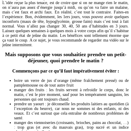
L’idée reçue la plus tenace, est de croire que si on ne mange rien le matin,
on n’aura pas assez d’énergie jusqu’à midi, ou qu’on va faire un malaise,
mais c’est faux et archi faux. En réalité, c’est tout le contraire. Faites-en
l’expérience. Bon, évidemment, les 1ers jours, vous pouvez avoir quelques
inconforts (maux de tête, hypoglycémie, grosse faim) mais c’est tout à fait
normal. Vous n’allez pas changer 30, 40, 50 ans d’habitudes en 3 jours.
Laissez quelques semaines à quelques mois à votre corps afin qu’il s’habitue
à ce petit état de jeûne du matin. Les bénéfices sont tellement énorme que
ça vaut le coup. A ce sujet, je vous recommande de regarder ma vidéo sur le
jeûne intermittent.
Mais supposons que vous souhaitiez prendre un petit-
déjeuner, quoi prendre le matin ?
Commençons par ce qu’il faut impérativement éviter :
boire un verre de jus d’orange (même fraîchement pressé) ou de
pamplemousse ou de tout autre fruit
manger des fruits : les fruits servent à refroidir le corps, donc le
matin, c’est le pire moment, sauf pour les tempérament sanguins, les
personnes qui ont toujours chaud.
prendre un yaourt : je déconseille les produits laitiers au quotidien (à
l’exception du beurre), car nous ne sommes ni des enfants, ni des
veaux. Et c’est surtout que cela entraîne de nombreux problèmes de
santé.
manger des viennoiseries (croissants, brioches, pains au chocolat, …)
: trop gras (et avec du mauvais gras), trop sucré et un indice