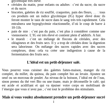
glycémique très élevé.
céréales du matin, pour enfants ou adultes : c’est du sucre, du sucre
et du sucre.
biscottes, galettes de riz soufflé, craquottes, pain des fleurs, … : tous
ces produits ont un indice glycémique (IG) hyper élevé donc ils
feront monter le taux de sucre dans le sang très très rapidement. Cela
entraînera une hypoglycémie réactionnelle, d’où le coup de barre à
10-11h.
pain de mie : c’est pas du pain, c’est plus à considérer comme une
viennoiserie. L’IG est très élevé et contient plein d’additifs. A fuir.
le muesli : c’est un mélange de flocons de céréales, avec des
oléagineux et des fruits secs. Il y a trop de céréales donc la digestion
sera laborieuse. On mélange des sucres rapides avec des sucres
complexes, donc cela va créer une indigestion à cause de la
fermentation des fruits secs.
L’idéal est un petit-déjeuner salé.
Vous pourrez vous cuisiner des galettes faites-maison, manger du riz
complet, du millet, du quinoa, du pain complet bio au levain. Ajoutez un
oeuf ou un morceau de poulet. Au niveau de la boisson, l’idéal est de l’eau,
sinon prenez du thé vert Bio ou une tisane, mais je déconseille le café, qui
est acide et acidifiant et qui va épuiser votre corps en mobilisant de
l’énergie que vous n’avez pas ; c’est tout le problème des stimulants.
Mais si vous voulez absolument prendre un petit-déjeuner sucré
: