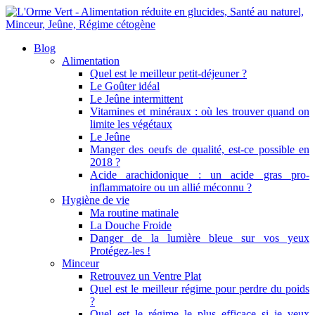
Blog
Alimentation
Quel est le meilleur petit-déjeuner ?
Le Goûter idéal
Le Jeûne intermittent
Vitamines et minéraux : où les trouver quand on
limite les végétaux
Le Jeûne
Manger des oeufs de qualité, est-ce possible en
2018 ?
Acide arachidonique : un acide gras pro-
inflammatoire ou un allié méconnu ?
Hygiène de vie
Ma routine matinale
La Douche Froide
Danger de la lumière bleue sur vos yeux
Protégez-les !
Minceur
Retrouvez un Ventre Plat
Quel est le meilleur régime pour perdre du poids
?
Quel est le régime le plus efficace si je veux